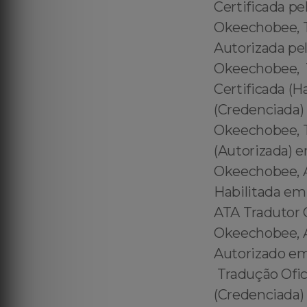
Certificada p
Okeechobee, T
Autorizada pe
Okeechobee, T
Certificada (
(Credenciada)
Okeechobee, T
(Autorizada) 
Okeechobee, 
Habilitada e
ATA Tradutor 
Okeechobee, 
Autorizado e
Tradução Ofic
(Credenciada)