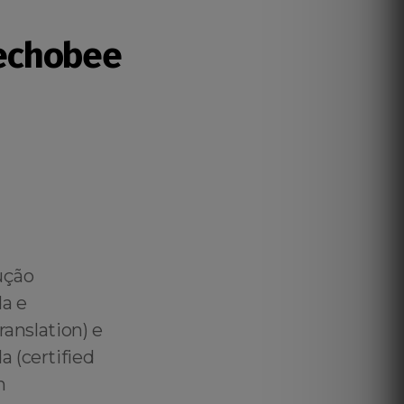
echobee
ução
a e
anslation) e
 (certified
m