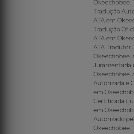
Okeechobee, T
Tradução Auto
ATA em Okeec
Tradução Ofic
ATA em Okeec
ATA Tradutor
Okeechobee, A
Juramentada 
Okeechobee, 
Autorizada e 
em Okeechobee
Certificada (
em Okeechobee
Autorizado pe
Okeechobee, T