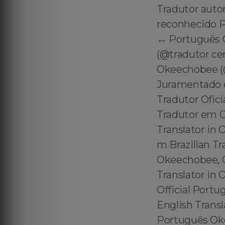
Tradutor auto
reconhecido P
↔️ Português 
(@tradutor c
Okeechobee (
Juramentado 
Tradutor Ofic
Tradutor em 
Translator in
m Brazilian Tr
Okeechobee, O
Translator in
Official Portu
English Transl
Português Oke