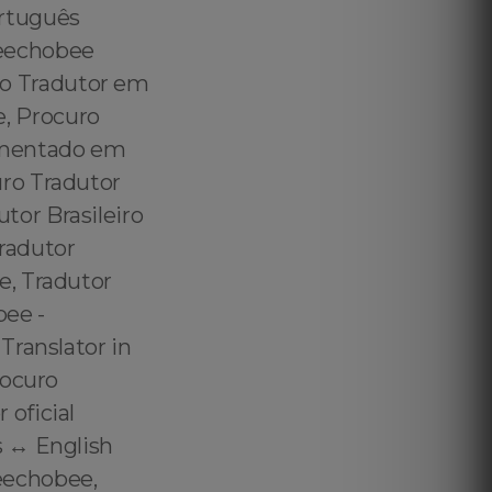
ortuguês
keechobee
o Tradutor em
, Procuro
amentado em
ro Tradutor
or Brasileiro
radutor
e, Tradutor
bee -
Translator in
rocuro
oficial
 ↔️ English
eechobee,