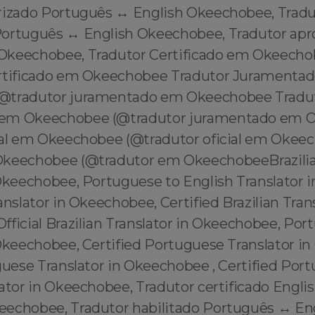
rizado Português ↔️ English Okeechobee, Tradu
ortuguês ↔️ English Okeechobee, Tradutor apr
Okeechobee, Tradutor Certificado em Okeech
ertificado em Okeechobee Tradutor Juramenta
@tradutor juramentado em Okeechobee Tradu
em Okeechobee (@tradutor juramentado em 
ial em Okeechobee (@tradutor oficial em Okee
Okeechobee (@tradutor em OkeechobeeBrazili
 Okeechobee, Portuguese to English Translator
anslator in Okeechobee, Certified Brazilian Trans
fficial Brazilian Translator in Okeechobee, Po
 Okeechobee, Certified Portuguese Translator i
guese Translator in Okeechobee , Certified Por
ator in Okeechobee, Tradutor certificado Englis
echobee, Tradutor habilitado Português ↔️ En