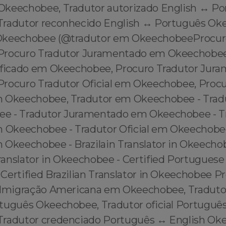
Okeechobee, Tradutor autorizado English ↔️ P
Tradutor reconhecido English ↔️ Português O
Okeechobee (@tradutor em OkeechobeeProcur
Procuro Tradutor Juramentado em Okeechobee
ificado em Okeechobee, Procuro Tradutor Jur
rocuro Tradutor Oficial em Okeechobee, Procu
 Okeechobee, Tradutor em Okeechobee - Tradut
e - Tradutor Juramentado em Okeechobee - T
m Okeechobee - Tradutor Oficial em Okeechobe
 Okeechobee - Brazilain Translator in Okeecho
anslator in Okeechobee - Certified Portuguese 
Certified Brazilian Translator in Okeechobee P
 Imigração Americana em Okeechobee, Tradutor 
rtuguês Okeechobee, Tradutor oficial Português
radutor credenciado Português ↔️ English Ok