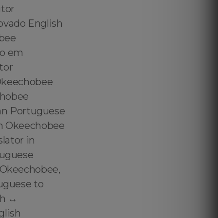
tor
ovado English
obee
do em
tor
Okeechobee
chobee
an Portuguese
 in Okeechobee
lator in
rtuguese
n Okeechobee,
tuguese to
h ↔️
glish