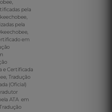
obee,
ificadas pela
Okeechobee,
zadas pela
Okeechobee,
rtificado em
ução
em
ção
 e Certificada
ee, Tradução
a (Oficial)
radutor
 pela ATA em
 Tradução