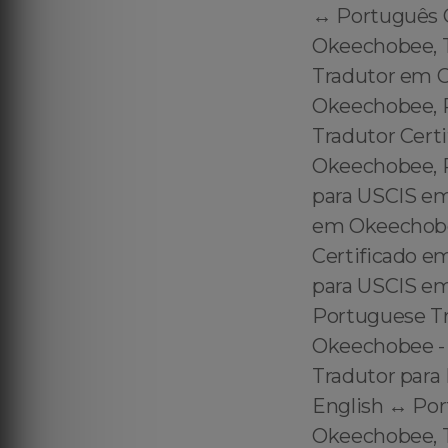
↔️ Português 
Okeechobee, 
Tradutor em 
Okeechobee, 
Tradutor Cert
Okeechobee, P
para USCIS em
em Okeechobe
Certificado e
para USCIS em
Portuguese Tr
Okeechobee - 
Tradutor para
English ↔️ Po
Okeechobee, T