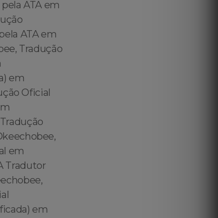
 pela ATA em
dução
 pela ATA em
bee, Tradução
a
a) em
ção Oficial
em
 Tradução
Okeechobee,
al em
 Tradutor
eechobee,
al
ficada) em