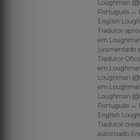
Loughman (@tr
Português ↔️ 
English Lough
Tradutor apro
em Loughman 
juramentado 
Tradutor Ofic
em Loughman 
Loughman (@t
em Loughman 
Loughman (@tr
Português ↔️ 
English Lough
Tradutor cred
autorizado En