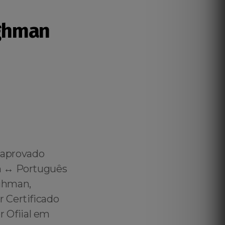
ghman
 aprovado
h ↔️ Português
ghman,
 Certificado
 Ofiial em