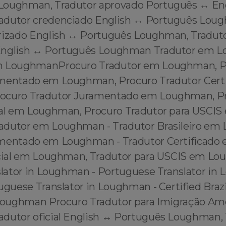
Loughman, Tradutor aprovado Português ↔️ En
adutor credenciado English ↔️ Português Lou
rizado English ↔️ Português Loughman, Tradut
English ↔️ Português Loughman Tradutor em
m LoughmanProcuro Tradutor em Loughman, P
amentado em Loughman, Procuro Tradutor Cert
ocuro Tradutor Juramentado em Loughman, P
ial em Loughman, Procuro Tradutor para USCIS
adutor em Loughman - Tradutor Brasileiro em
amentado em Loughman - Tradutor Certificad
icial em Loughman, Tradutor para USCIS em Lo
nslator in Loughman - Portuguese Translator in
uguese Translator in Loughman - Certified Brazi
 Loughman Procuro Tradutor para Imigração A
dutor oficial English ↔️ Português Loughman,