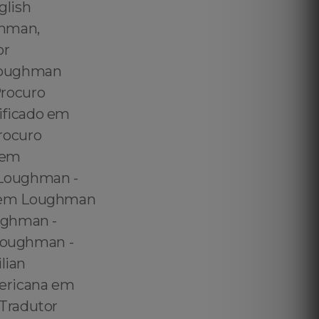
glish
ghman,
or
 Loughman
rocuro
ificado em
rocuro
 em
 Loughman -
o em Loughman
ughman -
 Loughman -
lian
mericana em
 Tradutor