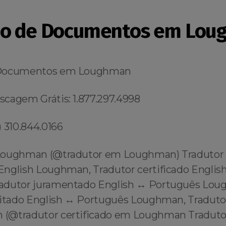
ão de Documentos em Lou
 Documentos em Loughman
cagem Grátis: 1.877.297.4998
 310.844.0166
Loughman (@tradutor em Loughman) Tradutor
English Loughman, Tradutor certificado Englis
adutor juramentado English ↔️ Português Lou
litado English ↔️ Português Loughman, Tradutor
(@tradutor certificado em Loughman Tradutor