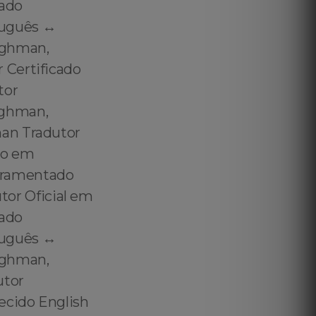
cado
uguês ↔️
ughman,
 Certificado
tor
ughman,
man Tradutor
do em
uramentado
or Oficial em
cado
uguês ↔️
ughman,
utor
ecido English