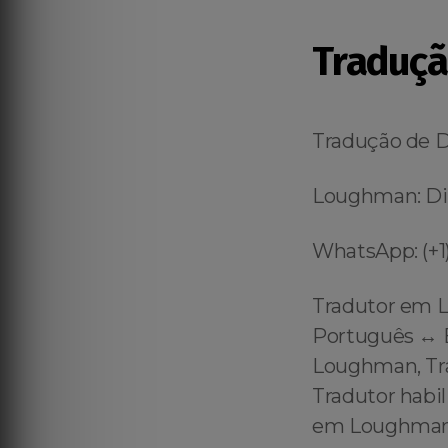
Traduç
Tradução de
Loughman: Dis
WhatsApp: (+1)
Tradutor em 
Português ↔️ 
Loughman, Tr
Tradutor habi
em Loughman 