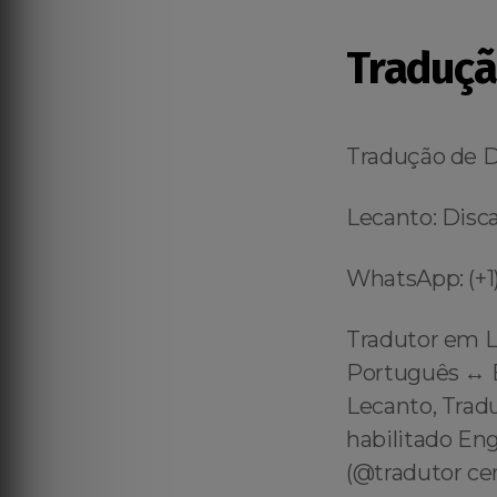
Traduçã
Tradução de 
Lecanto: Disca
WhatsApp: (+1)
Tradutor em L
Português ↔️ 
Lecanto, Trad
habilitado En
(@tradutor ce