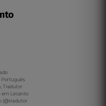
nto
vado
️ Português
, Tradutor
do em Lecanto
o (@tradutor