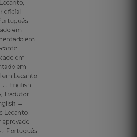
 Lecanto,
 oficial
 Português
icado em
amentado em
ecanto
icado em
entado em
l em Lecanto
 ↔️ English
, Tradutor
glish ↔️
s Lecanto,
r aprovado
 ↔️ Português