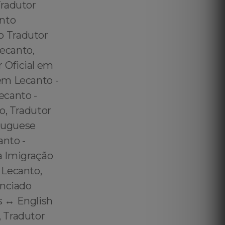
Tradutor
anto
o Tradutor
ecanto,
 Oficial em
em Lecanto -
ecanto -
o, Tradutor
rtuguese
anto -
ra Imigração
 Lecanto,
enciado
 ↔️ English
, Tradutor