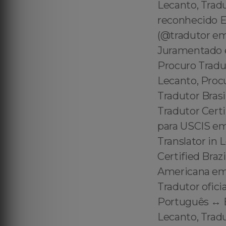
Lecanto, Trad
reconhecido E
(@tradutor em
Juramentado e
Procuro Tradu
Lecanto, Proc
Tradutor Bras
Tradutor Certi
para USCIS em 
Translator in 
Certified Braz
Americana em 
Tradutor ofici
Português ↔️ 
Lecanto, Trad