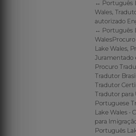
↔️ Português 
Wales, Tradut
autorizado En
↔️ Português 
WalesProcuro
Lake Wales, P
Juramentado e
Procuro Tradu
Tradutor Bras
Tradutor Certi
Tradutor para 
Portuguese Tra
Lake Wales - C
para Imigração
Português Lake