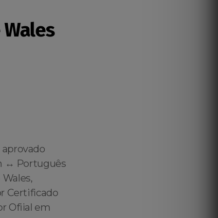
 Wales
r aprovado
h ↔️ Português
 Wales,
r Certificado
r Ofiial em