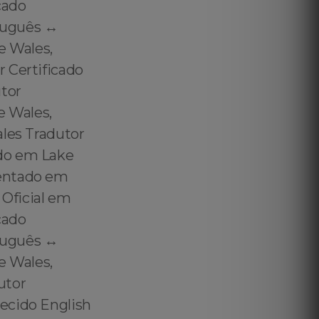
cado
tuguês ↔️
e Wales,
r Certificado
tor
 Wales,
ales Tradutor
ado em Lake
mentado em
Oficial em
cado
tuguês ↔️
e Wales,
utor
ecido English