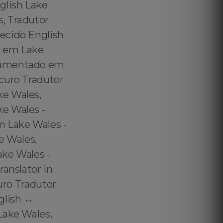
glish Lake
, Tradutor
ecido English
r em Lake
uramentado em
curo Tradutor
ke Wales,
e Wales -
m Lake Wales -
e Wales,
ake Wales -
ranslator in
uro Tradutor
lish ↔️
Lake Wales,