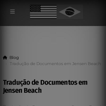
Blog
Tradução de Documentos em Jensen Beach
Tradução de Documentos em
Jensen Beach