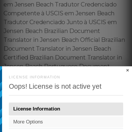
×
LICENSE INFORMATION
Oops! License is not active yet
License Information
More Options