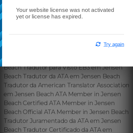
Your website license was not activated
yet or license has expired.
Try again