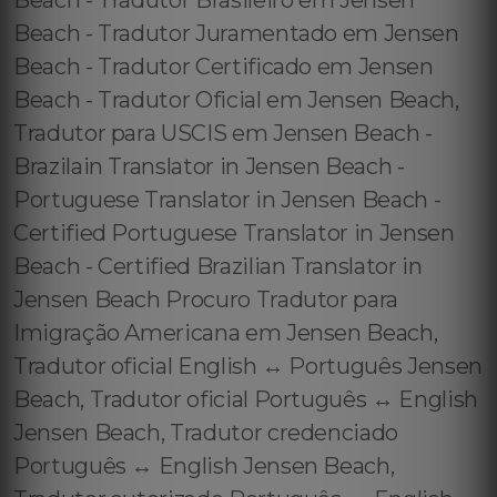
Beach - Tradutor Brasileiro em Jensen
Beach - Tradutor Juramentado em Jensen
Beach - Tradutor Certificado em Jensen
Beach - Tradutor Oficial em Jensen Beach,
Tradutor para USCIS em Jensen Beach -
Brazilain Translator in Jensen Beach -
Portuguese Translator in Jensen Beach -
Certified Portuguese Translator in Jensen
Beach - Certified Brazilian Translator in
Jensen Beach Procuro Tradutor para
Imigração Americana em Jensen Beach,
Tradutor oficial English ↔️ Português Jensen
Beach, Tradutor oficial Português ↔️ English
Jensen Beach, Tradutor credenciado
Português ↔️ English Jensen Beach,