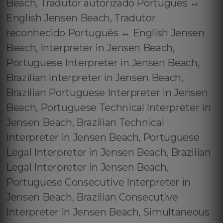
Beach, Tradutor autorizado Português ↔️
English Jensen Beach, Tradutor
reconhecido Português ↔️ English Jensen
Beach, Interpreter in Jensen Beach,
Portuguese Interpreter in Jensen Beach,
Brazilian Interpreter in Jensen Beach,
Brazilian Portuguese Interpreter in Jensen
Beach, Portuguese Technical Interpreter in
Jensen Beach, Brazilian Technical
Interpreter in Jensen Beach, Portuguese
Legal Interpreter in Jensen Beach, Brazilian
Legal Interpreter in Jensen Beach,
Portuguese Consecutive Interpreter in
Jensen Beach, Brazilian Consecutive
Interpreter in Jensen Beach, Simultaneous