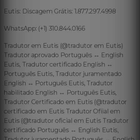
Eutis: Discagem Grátis: 1.877.297.4998
WhatsApp: (+1) 310.844.0166
Tradutor em Eutis (@tradutor em Eutis)
Tradutor aprovado Português ↔️ English
Eutis, Tradutor certificado English ↔️
Português Eutis, Tradutor juramentado
English ↔️ Português Eutis, Tradutor
habilitado English ↔️ Português Eutis,
Tradutor Certificado em Eutis (@tradutor
certificado em Eutis Tradutor Ofiial em
Eutis (@tradutor oficial em Eutis Tradutor
certificado Português ↔️ English Eutis,
Tradutor juramentado Português ↔️ English