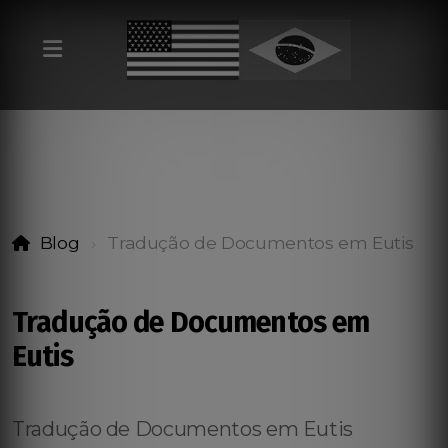
Blog
Tradução de Documentos em Eutis
Tradução de Documentos em
Eutis
Tradução de Documentos em Eutis