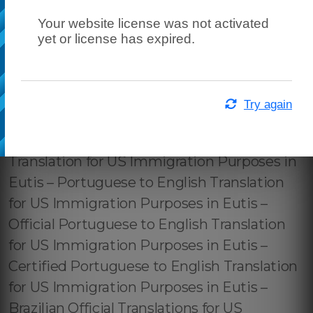
Your website license was not activated
yet or license has expired.
Try again