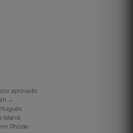
utor aprovado
sh ↔️
ortuguês
 Island,
o em Rhode