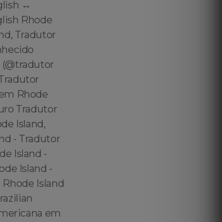
lish ↔️
glish Rhode
nd, Tradutor
nhecido
 (@tradutor
Tradutor
o em Rhode
uro Tradutor
de Island,
nd - Tradutor
e Island -
de Island -
n Rhode Island
razilian
 Americana em