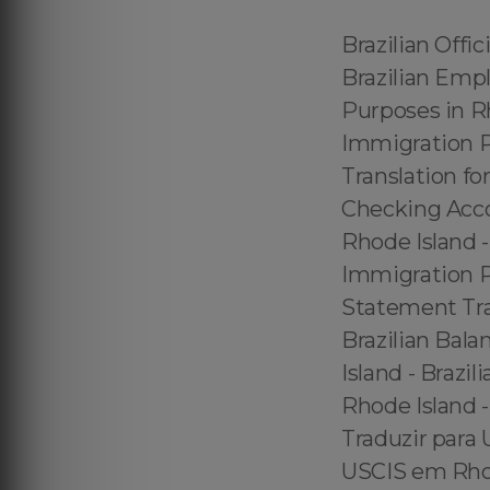
Brazilian Official Translations for US Immigration Purposes in Rhode Island - Brazilian Employment Verification Translation for US Immigration Purposes in Rhode Island – Brazilian Public Deed Translation for US Immigration Purposes in Rhode Island – Brazilian Financial Statements Translation for US Immigration Purposes in Rhode Island – Brazilian Checking Account Statement Translation for US Immigration Purposes in Rhode Island - Brazilian Savings Account Statement Translation for US Immigration Purposes in Rhode Island - Brazilian Investment Account Statement Translation for US Immigration Purposes in Rhode Island - Brazilian Balance Sheet Translation for US Immigration Purposes in Rhode Island - Brazilian Accounting Translation for US Immigration Purposes in Rhode Island - Traduzir para o USCIS em Rhode Island - Afinal? O Que é Traduzir para USCIS em Rhode Island ? - Mas Afinal? O que é Traduzir para USCIS em Rhode Island ? - Traduzir para a USCIS em Rhode Island - Traduzir Documentos para USCIS em Rhode Island - USCIS em Rhode Island Certified Translations - Certified USCIS em Rhode Island Translations - Serviços de Tradução Certificada USCIS em Rhode Island - Serviços de Tradução Juramentada USCIS em Rhode Island - Serviços de Tradução Oficial USCIS em Rhode Island - Serviços de Tradução do USCIS em Rhode Island - Serviços de Tradução da USCIS em Rhode Island - Serviços de Tradução Junto ao USCIS em Rhode Island - Serviços Aprovados de Tradução do USCIS em Rhode Island - Serviços Reconhecidos de Tradução do USCIS em Rhode Island - Serviços Credenciados de Tradução do USCIS em Rhode Island - Traduções Certificadas USCIS em Rhode Island - Tradução Certificada USCIS em Rhode Island - Tradução Juramentada USCIS em Rhode Island - Traduções Juramentadas USCIS em Rhode Island - Traduções Certificadas Para o USCIS em Rhode Island - Traduções Oficiais Para o USCIS