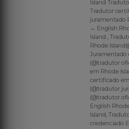
Island Traduto
Tradutor certi
juramentado P
↔️ English Rh
Island , Tradu
Rhode Island(
Juramentado e
(@tradutor of
em Rhode Isla
certificado e
(@tradutor ju
(@tradutor ofi
English Rhode
Island, Tradut
credenciado E