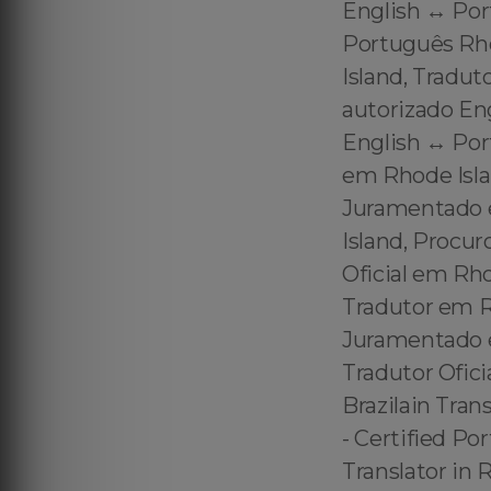
English ↔️ Po
Português Rho
Island, Tradut
autorizado En
English ↔️ Po
em Rhode Isla
Juramentado e
Island, Procu
Oficial em Rh
Tradutor em Rh
Juramentado e
Tradutor Ofic
Brazilain Tran
- Certified Po
Translator in