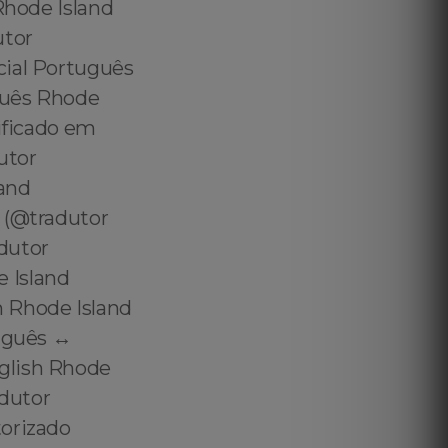
Rhode Island
utor
cial Português
uguês Rhode
tificado em
utor
land
 (@tradutor
dutor
 Island
m Rhode Island
uguês ↔️
nglish Rhode
adutor
torizado