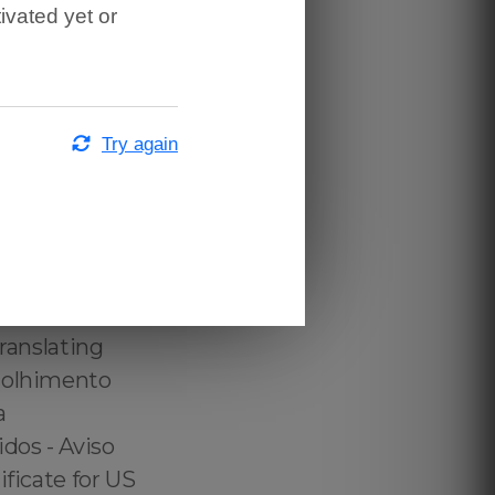
ivated yet or
Try again