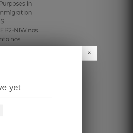
×
ve yet