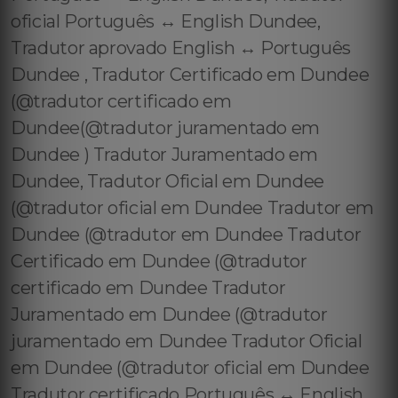
oficial Português ↔️ English Dundee,
Tradutor aprovado English ↔️ Português
Dundee , Tradutor Certificado em Dundee
(@tradutor certificado em
Dundee(@tradutor juramentado em
Dundee ) Tradutor Juramentado em
Dundee, Tradutor Oficial em Dundee
(@tradutor oficial em Dundee Tradutor em
Dundee (@tradutor em Dundee Tradutor
Certificado em Dundee (@tradutor
certificado em Dundee Tradutor
Juramentado em Dundee (@tradutor
juramentado em Dundee Tradutor Oficial
em Dundee (@tradutor oficial em Dundee
Tradutor certificado Português ↔️ English