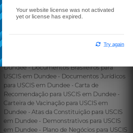
Your website license was not activated
yet or license has expired.
Try again