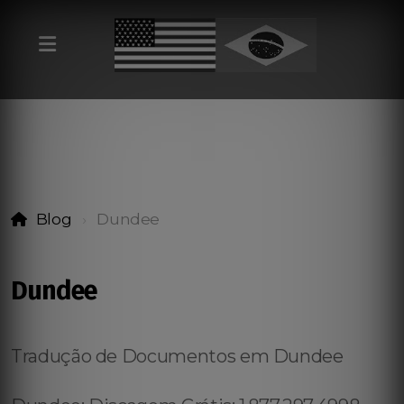
Blog
Dundee
Dundee
Tradução de Documentos em Dundee