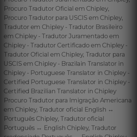
Procuro Tradutor Oficial em Chipley,
Procuro Tradutor para USCIS em Chipley,
Tradutor em Chipley - Tradutor Brasileiro
em Chipley - Tradutor Juramentado em
Chipley - Tradutor Certificado em Chipley -
Tradutor Oficial em Chipley, Tradutor para
USCIS em Chipley - Brazilain Translator in
Chipley - Portuguese Translator in Chipley -
Certified Portuguese Translator in Chipley -
Certified Brazilian Translator in Chipley
Procuro Tradutor para Imigração Americana
em Chipley, Tradutor oficial English ↔️
Português Chipley, Tradutor oficial
Português ↔️ English Chipley, Tradutor