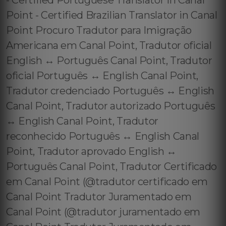
- Certified Portuguese Translator in Canal
Point - Certified Brazilian Translator in Canal
Point Procuro Tradutor para Imigração
Americana em Canal Point, Tradutor oficial
English ↔️ Português Canal Point, Tradutor
oficial Português ↔️ English Canal Point,
Tradutor credenciado Português ↔️ English
Canal Point, Tradutor autorizado Português
↔️ English Canal Point, Tradutor
reconhecido Português ↔️ English Canal
Point, Tradutor aprovado English ↔️
Português Canal Point, Tradutor Certificado
em Canal Point (@tradutor certificado em
Canal Point Tradutor Juramentado em
Canal Point (@tradutor juramentado em