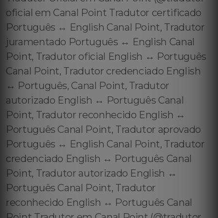
oficial em Canal Point Tradutor certificado
Português ↔️ English Canal Point, Tradutor
juramentado Português ↔️ English Canal
Point, Tradutor oficial English ↔️ Português
Canal Point, Tradutor credenciado English
↔️ Português, Canal Point, Tradutor
autorizado English ↔️ Português Canal
Point, Tradutor reconhecido English ↔️
Português Canal Point, Tradutor aprovado
Português ↔️ English Canal Point, Tradutor
credenciado English ↔️ Português Canal
Point, Tradutor autorizado English ↔️
Português Canal Point, Tradutor
reconhecido English ↔️ Português Canal
Point Tradutor em Canal Point (@tradutor