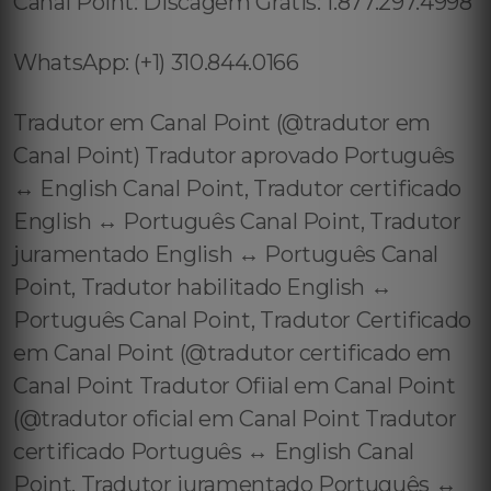
Canal Point: Discagem Grátis: 1.877.297.4998
WhatsApp: (+1) 310.844.0166
Tradutor em Canal Point (@tradutor em
Canal Point) Tradutor aprovado Português
↔️ English Canal Point, Tradutor certificado
English ↔️ Português Canal Point, Tradutor
juramentado English ↔️ Português Canal
Point, Tradutor habilitado English ↔️
Português Canal Point, Tradutor Certificado
em Canal Point (@tradutor certificado em
Canal Point Tradutor Ofiial em Canal Point
(@tradutor oficial em Canal Point Tradutor
certificado Português ↔️ English Canal
Point, Tradutor juramentado Português ↔️