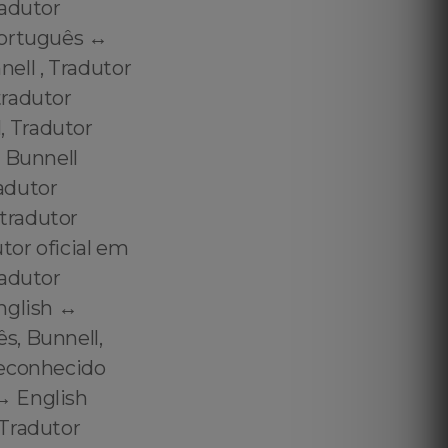
radutor
Português ↔️
ell , Tradutor
tradutor
, Tradutor
m Bunnell
adutor
tradutor
or oficial em
radutor
nglish ↔️
s, Bunnell,
reconhecido
️ English
 Tradutor