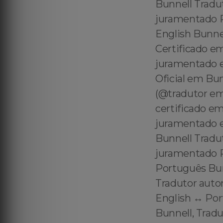
Bunnell Tradut
juramentado P
English Bunnel
Certificado e
juramentado e
Oficial em Bu
(@tradutor em
certificado e
juramentado e
Bunnell Tradut
juramentado Po
Português Bun
Tradutor auto
English ↔️ Po
Bunnell, Trad