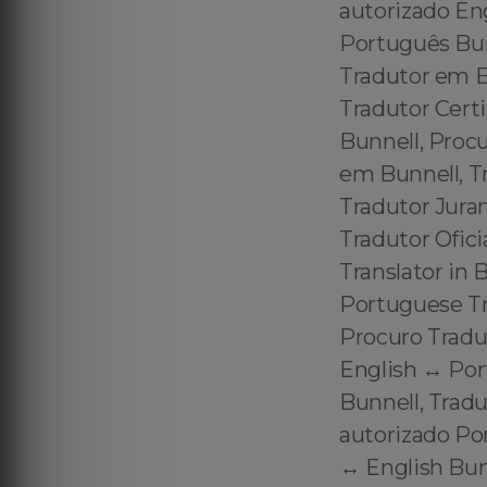
autorizado En
Português Bun
Tradutor em B
Tradutor Cert
Bunnell, Procu
em Bunnell, Tr
Tradutor Jura
Tradutor Ofici
Translator in 
Portuguese Tra
Procuro Tradu
English ↔️ Por
Bunnell, Trad
autorizado Po
↔️ English Bun