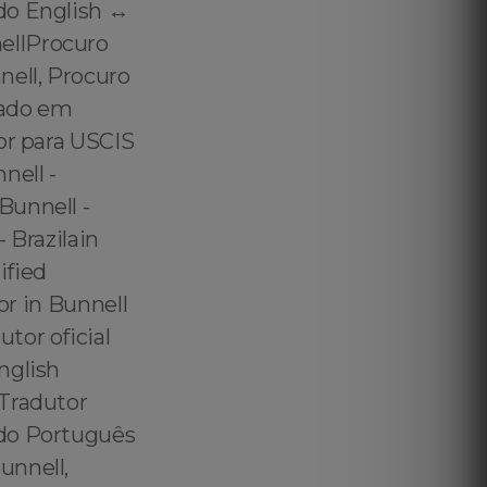
do English ↔️
ellProcuro
ell, Procuro
tado em
or para USCIS
nell -
Bunnell -
 Brazilain
ified
or in Bunnell
tor oficial
nglish
 Tradutor
ido Português
unnell,