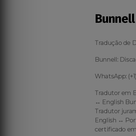
Bunnell
Tradução de 
Bunnell: Disca
WhatsApp: (+1)
Tradutor em B
↔️ English Bun
Tradutor jura
English ↔️ Po
certificado em