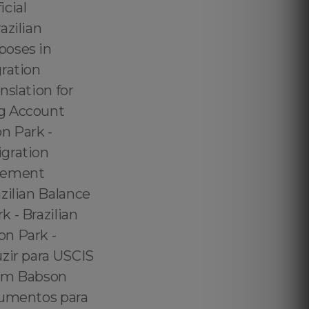
Babson Park - Brazilian Common in Law for US Immigration Purposes in Babson Park - Brazilian Divorce Decree for US Immigration Purposes in Babson Park - Brazilian Vaccination Records for US Immigration Purposes in Babson Park - Brazilian EB2-NIW Documents for US Immigration Purposes in Babson Park - Brazilian High School Translation in Babson Park, EB2-NIW Brazilian documents for US Immigration Purposes in Babson Park, EB2 Brazilian documents for US Immigration Purposes in Babson Park – EB1 Brazilian documents for US Immigration Purposes in Babson Park – Tradução Juramentada e Certificada | Babson Park, Traduçã