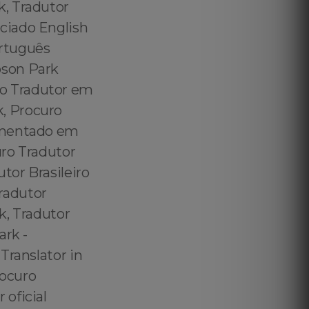
k, Tradutor
ciado English
ortuguês
bson Park
o Tradutor em
, Procuro
ramentado em
uro Tradutor
tor Brasileiro
radutor
k, Tradutor
ark -
Translator in
rocuro
oficial