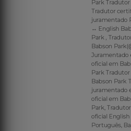
Park Tradutor
Tradutor cert
juramentado P
↔️ English Ba
Park , Tradut
Babson Park(@
Juramentado e
oficial em Ba
Park Tradutor
Babson Park 
juramentado e
oficial em Ba
Park, Traduto
oficial Englis
Português, Ba