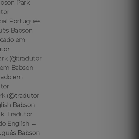
abson Park
utor
cial Português
guês Babson
ficado em
tor
ark (@tradutor
r em Babson
icado em
tor
rk (@tradutor
glish Babson
k, Tradutor
do English ↔️
tuguês Babson