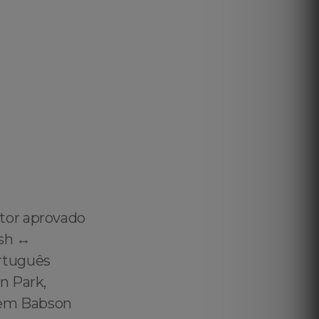
tor aprovado
sh ↔️
rtuguês
n Park,
o em Babson